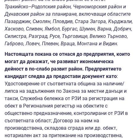
Тракийско–Родопския район, Черноморския район и
Дунавския район за планиране, включващи областите
Пазарджик, Смолян, Пловдив, Стара Загора, Кърджали,
Хасково, Сливен, Ямбол, Бургас, Шумен, Варна, Добрич,
Силистра, Разград, Русе, Търговище, Велико Търново,
Габрово, Ловеч, Плевен, Враца, Монтана и Видин.
Настоящата покана се отнася до предприятия, които
могат да докажат, че развиват икономическа
дейност в по-слабо развит район. Предприятието
кандидат следва да предостави документ като
:
Удостоверение от съответната община за наличие/
липса на задължения по Закона за местни данъци и
такси, Служебна бележка от РЗИ за регистрация на
обект в Регионалния регистър на обектите с
обществено предназначение, контролирани от РЗИ в
съответната област; Договор за наем на
производствена, складова сграда или др. обект,
нотариален акт за притежание на производствена,