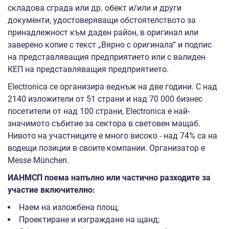
складова сграда или др. обект и/или и други
документи, удостоверяващи обстоятелството за
принадлежност към даден район, в оригинал или
заверено копие с текст „Вярно с оригинала“ и подпис
на представляващия предприятието или с валиден
КЕП на представляващия предприятието.
Electronica се организира веднъж на две години. С над
2140 изложители от 51 страни и над 70 000 бизнес
посетители от над 100 страни, Electronica e най-
значимото събитие за сектора в световен мащаб.
Нивото на участниците е много високо - над 74% са на
водещи позиции в своите компании. Организатор е
Меsse München.
ИАНМСП поема напълно или частично разходите за
участие включително:
Наем на изложбена площ;
Проектиране и изграждане на щанд;