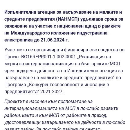
Изпълнителна агенция за насърчаване на малките и
средните предприятия (ИАНМСП) удължава срока за
заявяване на участие с национален щанд в рамките
на
Международното изложение индустриална
електроника до 21.06.2024 г.
Участието се организира и финансира със средства по
Проект BG16RFPR001-1.002-0001 „Реализация на
мерки за интернационализация на българските МСП
чрез подкрепа дейността на Изпълнителна агенция за
насърчаване на малките и средните предприятия“ по
Програма „Конкурентоспособност и иновации в
предприятията“ 2021-2027.
Проектът е насочен към подпомагане на
интернационализацията на МСП в по-слабо развити
райони
,
както и към МСП от районите в преход,
удостоверяващи извършването на дейности в по-слабо
развит район. За по-слабо райони се считат