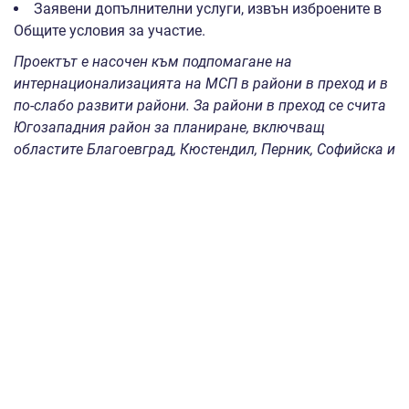
Заявени допълнителни услуги, извън изброените в
Общите условия за участие.
Проектът е насочен към подпомагане на
интернационализацията на МСП в райони в преход и в
по-слабо развити райони. За райони в преход се счита
Югозападния район за планиране, включващ
областите Благоевград, Кюстендил, Перник, Софийска и
София. За по-слабо развити райони се считат всички
останали райони за планиране. Съгласно Условията за
изпълнение на настоящия Проект, финансирането на
районите в преход е приблизително 1/6 от бюджета на
Проекта, а за по-слабо развити райони приблизително
5/6 от бюджета на Проекта.
Участието в международни панаири/изложби на
българските предприятия представлява минимална
помощ по смисъла на Регламент (EС) № 2831/2023 г.
от 13.12.2023 г. относно прилагането на чл. 107 и чл.
108 от Договора за функционирането на Европейския