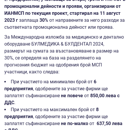
промоционални дейности и прояви, организирани от
ИАНМСП по
текущия проект, стартирал на 11 август
2023 г
заплаща
30%
от направените за него разходи за
съответната промоционална дейност или проява.
За Международна изложба за медицинско и дентално
оборудване БУЛМЕДИКА & БУЛДЕНТАЛ 2024,
размерът на сумата за възстановяване в размер на
30%, се определя на база на разделянето на
прогнозния бюджет на одобрения брой МСП
участници, както следва:
При участието на минимален брой от
6
предприятия
, одобрените за участие фирми ще
заплатят съфинансиране
не повече
от
850,00 лева с
ДДС
.
При участието на максимален брой от
8
предприятия
, одобрените за участие фирми ще
заплатят съфинансиране
не по-малко
от
637,50 лева