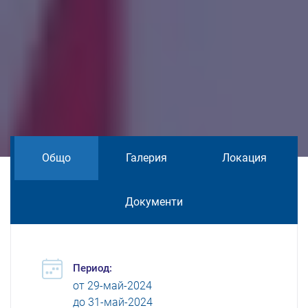
Общо
Галерия
Локация
Документи
Период:
от
29-май-2024
до
31-май-2024