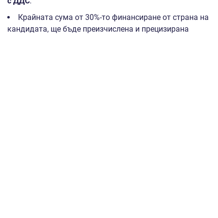
с ДДС
.
Крайната сума от 30%-то финансиране от страна на
кандидата, ще бъде преизчислена и прецизирана
спрямо броя на одобрените за участие предприятия от
страна на ИАНМСП,
но ще бъде в рамките на
горецитираните суми за минимален и максимален
брой участници
. За тази сума предприятията ще
бъдат уведомени с официално писмо, преди
подписване на договор за участие между Агенцията и
кандидата.
В случай на не достигане на горецитирания
минимум от
6
участници, ИАНМСП си запазва правото
на прекратяване организацията на националното
участие.
Проектът е насочен към подпомагане на
интернационализацията на МСП в по-слабо развити
райони, както и към МСП от районите в преход,