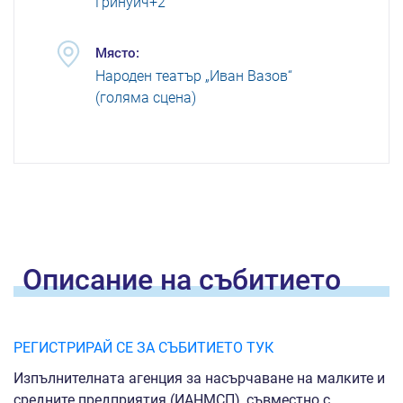
Гринуич+2
Място:
Народен театър „Иван Вазов“
(голяма сцена)
Oписание на
събитието
РЕГИСТРИРАЙ СЕ ЗА СЪБИТИЕТО ТУК
Изпълнителната агенция за насърчаване на малките и
средните предприятия (ИАНМСП), съвместно с