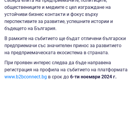
събира елита на предприемачите, политиците,
обществениците и медиите с цел изграждане на
устойчиви бизнес контакти и фокус върху
перспективите за развитие, успешните истории и
бъдещето на България.
В рамките на събитието ще бъдат отличени български
предприемачи със значителен принос за развитието
на предприемаческата екосистема в страната.
При проявен интерес следва да бъде направена
регистрация на профила на събитието на платформата
www.b2bconnect.bg
в срок до
6
-
т
и
ноември 2024 г.
За контакт и допълнителна информация:
Томислав Атанасов - тел. 02 940 79 83 и e-mail:
t.atanasov@sme.government.bg
Участието в събитието е безплатно и се организира в
изпълнение на дейност Дейност 7 „Организиране и
провеждане на бизнес форуми, конференции,