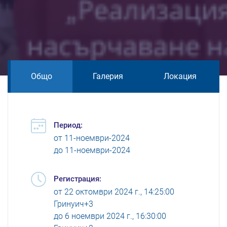
Общо
Галерия
Локация
Период:
от
11-ноември-2024
до
11-ноември-2024
Регистрация:
от
22 октомври 2024 г., 14:25:00
Гринуич+3
до
6 ноември 2024 г., 16:30:00