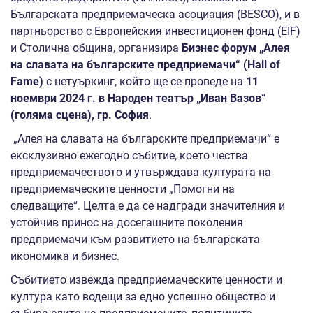
Българската предприемаческа асоциация (BESCO), и в
партньорство с Европейския инвестиционен фонд (EIF)
и Столична община, организира
Бизнес форум
„Алея
на славата на българските предприемачи“ (
Hall of
Famе
)
с нетуъркинг, който ще се проведе на
11
ноември 2024 г. в
Народен театър „Иван Вазов“
(голяма сцена), гр. София
.
„Алея на славата на българските предприемачи“ е
ексклузивно ежегодно събитие, което чества
предприемачеството и утвърждава културата на
предприемаческите ценности „Помогни на
следващите“. Целта е да се надгради значителния и
устойчив принос на досегашните поколения
предприемачи към развитието на българската
икономика и бизнес.
Събитието извежда предприемаческите ценности и
култура като водещи за едно успешно общество и