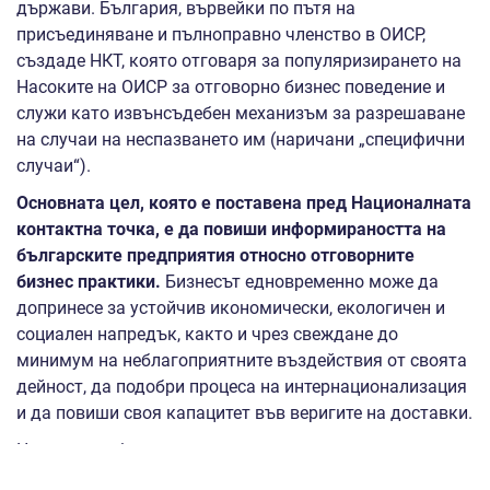
държави. България, вървейки по пътя на
присъединяване и пълноправно членство в ОИСР,
създаде НКТ, която отговаря за популяризирането на
Насоките на ОИСР за отговорно бизнес поведение и
служи като извънсъдебен механизъм за разрешаване
на случаи на неспазването им (наричани „специфични
случаи“).
Основната цел, която е поставена пред Националната
контактна точка, е да повиши информираността на
българските предприятия относно отговорните
бизнес практики.
Бизнесът едновременно може да
допринесе за устойчив икономически, екологичен и
социален напредък, както и чрез свеждане до
минимум на неблагоприятните въздействия от своята
дейност, да подобри процеса на интернационализация
и да повиши своя капацитет във веригите на доставки.
Целта на събитието е да демонстрира как когато
етичните практики се възприемат от предприемачите,