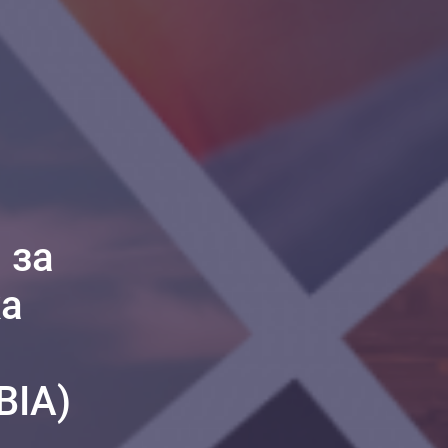
 за
ка
BIA)