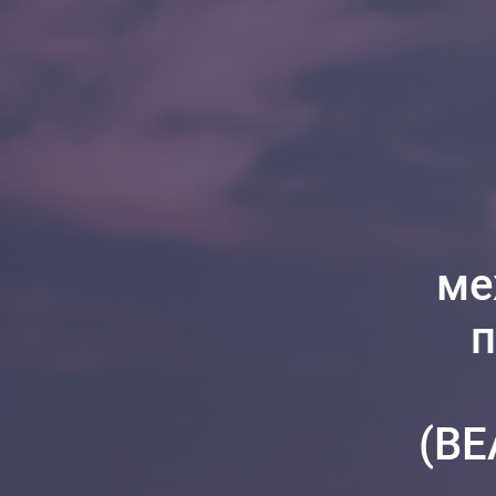
ме
п
(BE