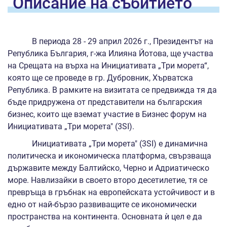
Oписание на
събитието
В периода 28 - 29 април 2026 г., Президентът на
Република България, г-жа Илияна Йотова, ще участва
на Срещата на върха на Инициативата „Три морета“,
която ще се проведе в гр. Дубровник, Хърватска
Република. В рамките на визитата се предвижда тя да
бъде придружена от представители на българския
бизнес, които ще вземат участие в Бизнес форум на
Инициативата „Три морета" (3SI).
Инициативата „Три морета" (3SI) е динамична
политическа и икономическа платформа, свързваща
държавите между Балтийско, Черно и Адриатическо
море. Навлизайки в своето второ десетилетие, тя се
превръща в гръбнак на европейската устойчивост и в
едно от най-бързо развиващите се икономически
пространства на континента. Основната ѝ цел е да