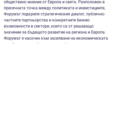
обществено мнение от Европа и света. Разположен в
пресечната точка между политиката и инвестициите,
Форумът подкрепя стратегическия диалог, публично-
частните партньорства и конкретните бизнес
възможности в сектори, които са от решаващо
значение за бъдещото развитие на региона и Европа.
Форумът е насочен към засилване на икономическата
устойчивост и цифровата трансформация в региона
между Балтийско, Адриатическо и Черно море.
Основната цел на събитието е да насърчи ускореното
развитие на инфраструктурата по оста Север-Юг, като
същевременно се обърне специално внимание на
геополитическата стабилност и цифровата
трансформация на държавите членки.
Основни акценти в програмата са:
Транспортна свързаност, енергийна сигурност и
дигитализация;
Интеграция с икономическия коридор Индия-