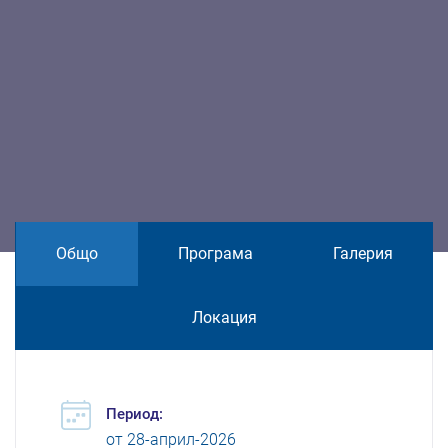
Общо
Програма
Галерия
Локация
Период:
от
28-април-2026