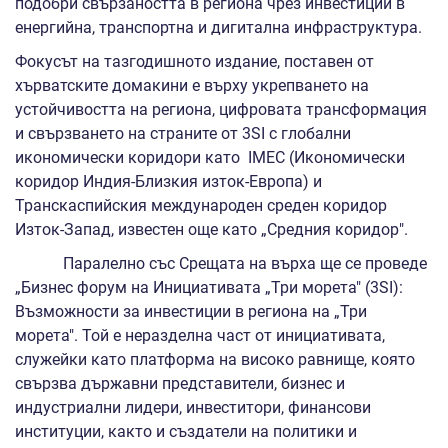
подобри свързаността в региона чрез инвестиции в
енергийна, транспортна и дигитална инфраструктура.
Фокусът на тазгодишното издание, поставен от
хърватските домакини е върху укрепването на
устойчивостта на региона, цифровата трансформация
и свързването на страните от 3SI с глобални
икономически коридори като IMEC (Икономически
коридор Индия-Близкия изток-Европа) и
Транскаспийския международен среден коридор
Изток-Запад, известен още като „Средния коридор".
Паралелно със Срещата на върха ще се проведе
„Бизнес форум на Инициативата „Три морета" (3SI):
Възможности за инвестиции в региона на „Три
морета". Той е неразделна част от инициативата,
служейки като платформа на високо равнище, която
свързва държавни представители, бизнес и
индустриални лидери, инвеститори, финансови
институции, както и създатели на политики и