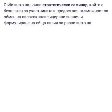
Събитието включва
стратегически семинар
, който е
безплатен за участниците и предоставя възможност за
обмен на висококвалифицирани знания и
формулиране на обща визия за развитието на
българския FinTech сектор. Sofia Finance Forum 2026 е
създаден така, че идеите, визията и потребностите на
бългаските МСП да бъдат в центъра на
стратегическия разговор, с реален и непосредствен
достъп до глобална експертиза, като предоставя
изключителната възможност на бизнеса да се включи
в изграждането на международно разпознаваем
финансов и технологичен център в София и да се
позиционира сред лидерите, които оформят бъдещето
на финансовата индустрия.
В допълнение на форума и след семинарната част,
има предвидена възможност за включване в
екслузивни платени опции
, като:
различни форми на активно участие, включително