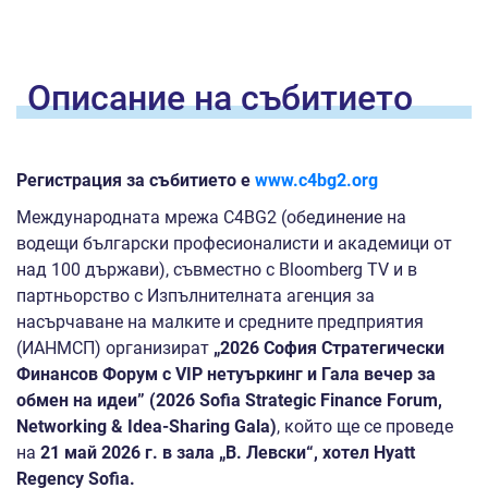
Oписание на
събитието
Регистрация за събитието е
www.c4bg2.org
Mеждународната мрежа C4BG2 (обединение на
водещи български професионалисти и академици от
над 100 държави), съвместно с Bloomberg TV и в
партньорство с Изпълнителната агенция за
насърчаване на малките и средните предприятия
(ИАНМСП) организират
„2026 София Стратегически
Финансов Форум с VIP нетуъркинг и Гала вечер за
обмен на идеи
”
(2026 Sofia Strategic Finance Forum,
Networking & Idea-Sharing Gala)
, който ще се проведе
на
21 май 2026 г. в зала „В.
Левски“, хотел Hyatt
Regency Sofia.