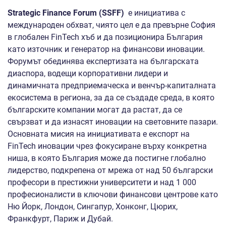
Strategic Finance Forum (S
S
FF)
e инициатива с
международен обхват, чиято цел е да превърне София
в глобален FinTech хъб и да позиционира България
като източник и генератор на финансови иновации.
Форумът обединява експертизата на българската
диаспора, водещи корпоративни лидери и
динамичната предприемаческа и венчър-капиталната
екосистема в региона, за да се създаде среда, в която
българските компании могат да растат, да се
свързват и да изнасят иновации на световните пазари.
Основната мисия на инициативата е експорт на
FinTech иновации чрез фокусиране върху конкретна
ниша, в която България може да постигне глобално
лидерство, подкрепена от мрежа от над 50 български
професори в престижни университети и над 1 000
професионалисти в ключови финансови центрове като
Ню Йорк, Лондон, Сингапур, Хонконг, Цюрих,
Франкфурт, Париж и Дубай.