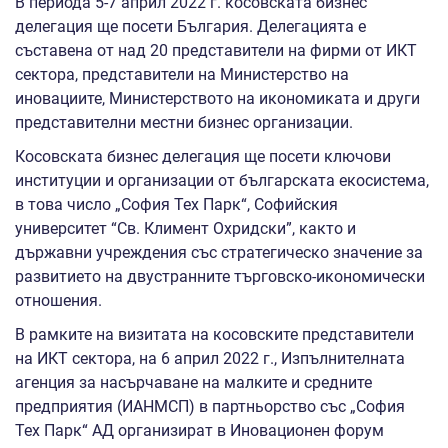
В периода 5-7 април 2022 г. косовската бизнес
делегация ще посети България. Делегацията е
съставена от над 20 представители на фирми от ИКТ
сектора, представители на Министерство на
иновациите, Министерството на икономиката и други
представителни местни бизнес организации.
Косовската бизнес делегация ще посети ключови
институции и организации от българската екосистема,
в това число „София Тех Парк“, Софийския
университет “Св. Климент Охридски”, както и
държавни учреждения със стратегическо значение за
развитието на двустранните търговско-икономически
отношения.
В рамките на визитата на косовските представители
на ИКТ сектора, на 6 април 2022 г., Изпълнителната
агенция за насърчаване на малките и средните
предприятия (ИАНМСП) в партньорство със „София
Тех Парк“ АД организират в Иновационен форум