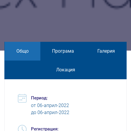
Общо
Програма
Галерия
Локация
Период:
от
06-април-2022
до
06-април-2022
Регистрация: