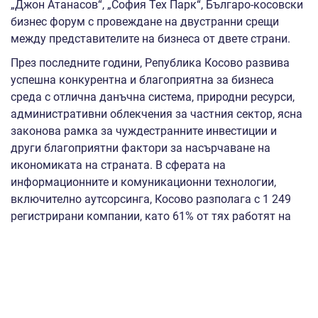
„Джон Атанасов“, „София Тех Парк“, Българо-косовски
бизнес форум с провеждане на двустранни срещи
между представителите на бизнеса от двете страни.
През последните години, Република Косово развива
успешна конкурентна и благоприятна за бизнеса
среда с отлична данъчна система, природни ресурси,
административни облекчения за частния сектор, ясна
законова рамка за чуждестранните инвестиции и
други благоприятни фактори за насърчаване на
икономиката на страната. В сферата на
информационните и комуникационни технологии,
включително аутсорсинга, Косово разполага с 1 249
регистрирани компании, като 61% от тях работят на
международни пазари, а 39% оперират на местния
пазар. Република Косово има значителен потенциал и
може да се превърне във важен регионален бизнес
партньор на български технологични и иновативни
компании, както и да предостави възможности за