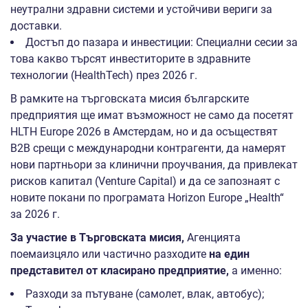
неутрални здравни системи и устойчиви вериги за
доставки.
Достъп до пазара и инвестиции: Специални сесии за
това какво търсят инвеститорите в здравните
технологии (HealthTech) през 2026 г.
В рамките на търговската мисия българските
предприятия ще имат възможност не само да посетят
HLTH Europe 2026 в Амстердам, но и да осъществят
B2B срещи с международни контрагенти, да намерят
нови партньори за клинични проучвания, да привлекат
рисков капитал (Venture Capital) и да се запознаят с
новите покани по програмата Horizon Europe „Health“
за 2026 г.
За участие в Търговската
мисия
,
Агенцията
поемаизцяло или частично разходите
на един
представител от класирано предприятие,
а именно:
Разходи за пътуване (самолет, влак, автобус);