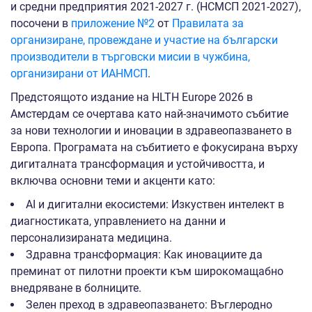
и средни предприятия 2021-2027 г. (НСМСП 2021-2027),
посочени в
приложение №2
от
Правилата за
организиране, провеждане и участие на български
производители в търговски мисии в чужбина,
организирани от ИАНМСП
.
Предстоящото издание на HLTH Europe 2026 в
Амстердам се очертава като най-значимото събитие
за нови технологии и иновации в здравеопазването в
Европа. Програмата на събитието е фокусирана върху
дигиталната трансформация и устойчивостта, и
включва основни теми и акценти като:
AI и дигитални екосистеми: Изкуствен интелект в
диагностиката, управлението на данни и
персонализираната медицина.
Здравна трансформация: Как иновациите да
преминат от пилотни проекти към широкомащабно
внедряване в болниците.
Зелен преход в здравеопазването: Въглеродно