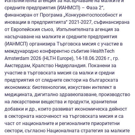
Изпълнителна агенция за насърчаване на малките и
средните предприятия (ИАНМСП) – Фаза 2“,
финансиран от Програма „Конкурентоспособност и
иновации в предприятията“ 2021-2027, съфинансирана
от Европейския съюз, Изпълнителната агенция за
насърчаване на малките и средните предприятия
(ИАНМСП) организира Търговска мисия с участие в
международно конферентно събитие HealthTech
Amsterdam 2026 (HLTH Europe), 14-18.06.2026 г., гр.
Амстердам, Кралство Нидерландия. Поканени за
участие в търговската мисия са малки и средни
предприятия от следните сектори на българската
икономика: биотехнологии, изкуствен интелект в
медицината, дигитално здравеопазване, производство
на лекарствени вещества и продукти, хранителни
добавки и др., които развиват икономическа дейност
в секторната насоченост на търговската мисия и са
част от националните и регионалните приоритетни
сектори, съгласно Националната стратегия за малките