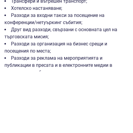
Трансфери и вътрешен транспорт;
Хотелско настаняване;
Разходи за входни такси за посещение на
конференции/нетуъркинг събития;
Друг вид разходи, свързани с основната цел на
търговската мисия;
Разходи за организация на бизнес срещи и
посещения по места;
Разходи за реклама на мероприятията и
публикации в пресата и в електронните медии в
страната и чужбина и др.
Право на участие
в мисията имат
представляващи предприятието, собственици,
основатели, съоснователи, членове на управителния
съвет, членове на борда на директорите, председатели,
акционери и др., които участват активно във
взимането на решения за фирмата. За участие може
да бъде определено и лице, служител на съответното
предприятие кандидат, назначено на трудов договор.