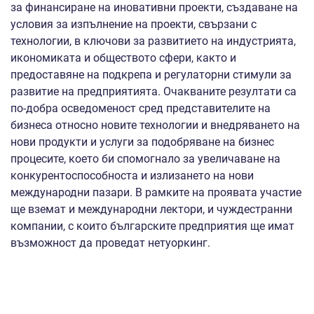
за финансиране на иновативни проекти, създаване на
условия за изпълнение на проекти, свързани с
технологии, в ключови за развитието на индустрията,
икономиката и обществото сфери, както и
предоставяне на подкрепа и регулаторни стимули за
развитие на предприятията. Очакваните резултати са
по-добра осведоменост сред представителите на
бизнеса относно новите технологии и внедряването на
нови продукти и услуги за подобряване на бизнес
процесите, което би спомогнало за увеличаване на
конкурентоспособноста и излизането на нови
международни пазари. В рамките на проявата участие
ще вземат и международни лектори, и чуждестранни
компании, с които българските предприятия ще имат
възможност да проведат нетуоркинг.
Допълнителна информация може да бъде получена от
Николина Георгиева, тел. 02/940 7977 и Даяна
Иванова, тел. 02/940 7983. При проявен интерес следва