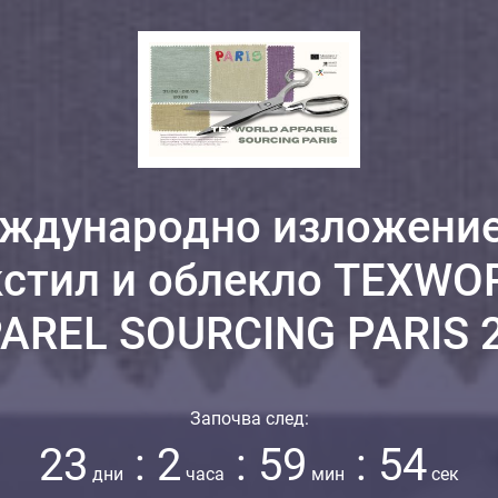
ждународно изложение
кстил и облекло TEXWO
AREL SOURCING PARIS 
Започва след:
23
:
2
:
59
:
52
дни
часа
мин
сек