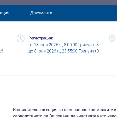
ация
Документи
Регистрация:
от
18 юни 2026 г., 8:00:00 Гринуич+3
26
до
8 юли 2026 г., 23:55:00 Гринуич+3
Изпълнителна агенция за насърчаване на малките 
удоволствието да Ви покани да участвате като изл