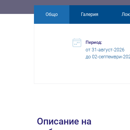
Общо
Галерия
Лок
Период:
от
31-август-2026
до
02-септември-20
Oписание на