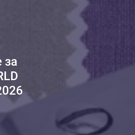
 за
RLD
2026