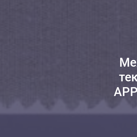
Ме
те
APP