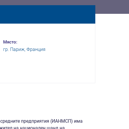
Място:
гр. Париж, Франция
и средните предприятия (ИАНМСП) има
ожител на национален щанд на