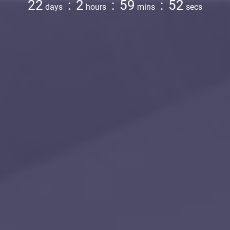
22
:
2
:
59
:
51
days
hours
mins
secs