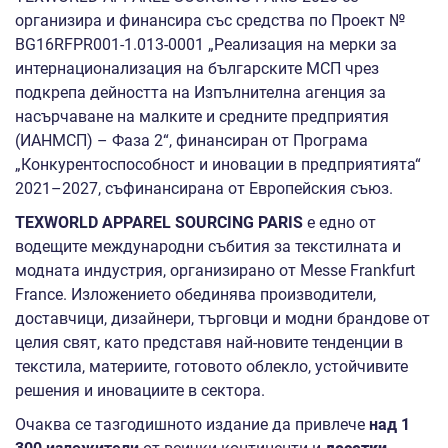
организира и финансира със средства по Проект №
BG16RFPR001‑1.013‑0001 „Реализация на мерки за
интернационализация на българските МСП чрез
подкрепа дейността на Изпълнителна агенция за
насърчаване на малките и средните предприятия
(ИАНМСП) – Фаза 2“, финансиран от Програма
„Конкурентоспособност и иновации в предприятията“
2021–2027, съфинансирана от Европейския съюз.
TEXWORLD APPAREL SOURCING PARIS
е едно от
водещите международни събития за текстилната и
модната индустрия, организирано от Messe Frankfurt
France. Изложението обединява производители,
доставчици, дизайнери, търговци и модни брандове от
целия свят, като представя най‑новите тенденции в
текстила, материите, готовото облекло, устойчивите
решения и иновациите в сектора.
Очаква се тазгодишното издание да привлече
над 1