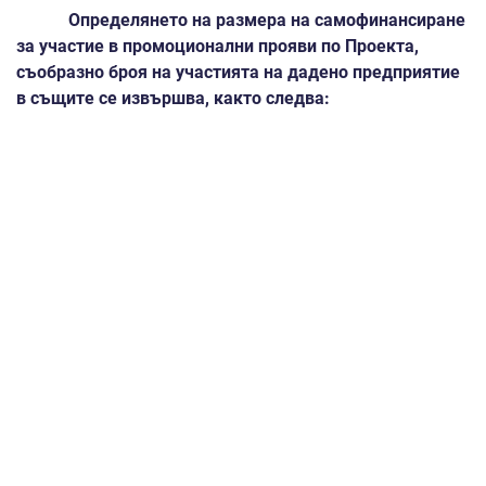
Определянето на размера на самофинансиране
за участие в промоционални прояви по Проекта,
съобразно броя на участията на дадено предприятие
в същите се извършва, както следва:
Предприятие, участващо за първи път в
промоционални прояви, организирани от ИАНМСП
по
текущия проект, стартирал на 12 ноември 2025 г
., не
подлежи на самофинансиране. ИАНМСП поема
100%
от направените за него разходи за съответната
промоционална дейност или проява.
Предприятие, участващо за
втори, трети и т.н.
път в
промоционални прояви, организирани от ИАНМСП по
текущия проект, стартирал на
12 ноември 2025 г
.,
възстановява
30%
от направените за него разходи за
съответната промоционална дейност или проява.
За
TEXWORLD APPAREL SOURCING PARIS 2026
условията са както следва: