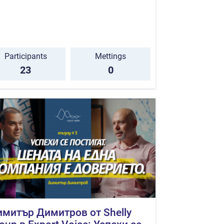
Participants
Mettings
23
0
митър Димитров от Shelly