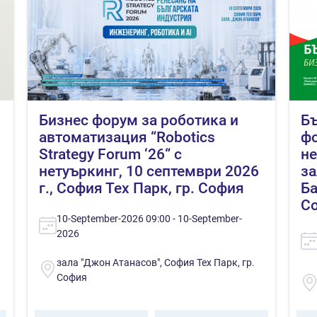
Бизнес форум за роботика и
Бъ
автоматизация “Robotics
фо
Strategy Forum ‘26“ с
не
нетуъркинг, 10 септември 2026
за
г., София Тех Парк, гр. София
Ба
С
10-September-2026 09:00 - 10-September-
2026
зала "Джон Атанасов", София Тех Парк, гр.
София