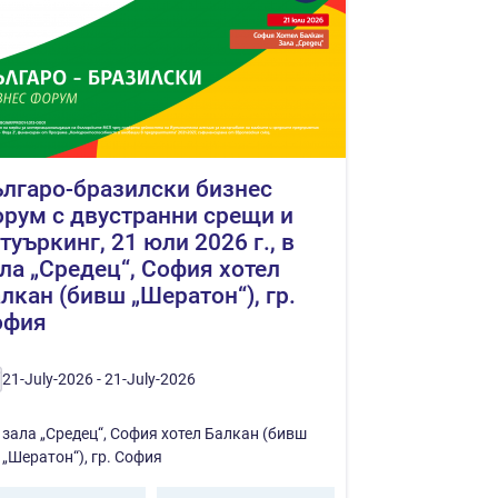
лгаро-бразилски бизнес
рум с двустранни срещи и
туъркинг, 21 юли 2026 г., в
ла „Средец“, София хотел
лкан (бивш „Шератон“), гр.
офия
21-July-2026 - 21-July-2026
зала „Средец“, София хотел Балкан (бивш
„Шератон“), гр. София