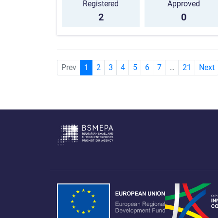
Registered
Approved
2
0
(current)
Prev
1
2
3
4
5
6
7
…
21
Next