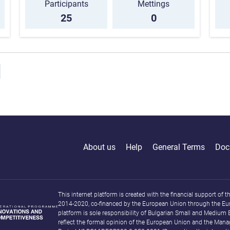
Participants
Mettings
25
0
About us
Help
General Terms
Doc
This internet platform is created with the financial support o
2014-2020, co-financed by the European Union through the Eu
platform is sole responsibility of Bulgarian Small and Medium
reflect the formal opinion of the European Union and the Mana