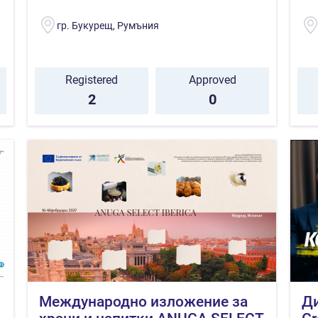
гр. Букурещ, Румъния
Registered
Approved
2
0
Международно изложение за
Ди