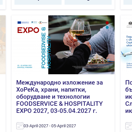
Международно изложение за
По
ХоРеКа, храни, напитки,
бъ
оборудване и технологии
ик
FOODSERVICE & HOSPITALITY
Сл
EXPO 2027, 03-05.04.2027 г.
и
03-April-2027 - 05-April-2027