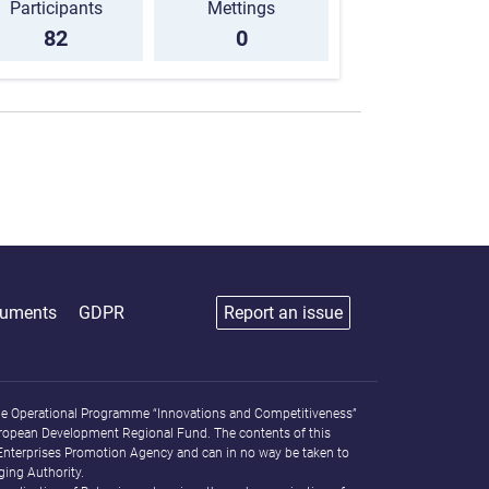
Participants
Mettings
82
0
uments
GDPR
Report an issue
f the Operational Programme “Innovations and Competitiveness”
ropean Development Regional Fund. The contents of this
 Enterprises Promotion Agency and can in no way be taken to
ging Authority.