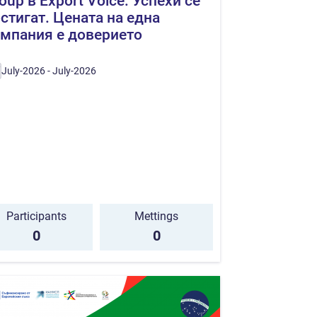
oup в Export Voice: Успехи се
стигат. Цената на една
мпания е доверието
July-2026 - July-2026
Participants
Mettings
0
0