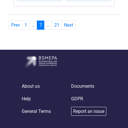
(current)
Prev
1
…
7
…
21
Next
About us
Documents
Help
GDPR
General Terms
Report an issue