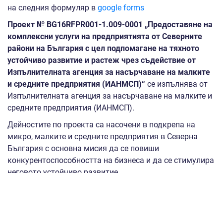
на следния формуляр в
google forms
Проект
№ BG16RFPR001-1.009-0001 „Предоставяне на
комплексни услуги на предприятията от Северните
райони на България с цел подпомагане на тяхното
устойчиво развитие и растеж чрез съдействие от
Изпълнителната агенция за насърчаване на малките
и средните предприятия (ИАНМСП)“
се изпълнява от
Изпълнителната агенция за насърчаване на малките и
средните предприятия (ИАНМСП).
Дейностите по проекта са насочени в подкрепа на
микро, малките и средните предприятия в Северна
България с основна мисия да се повиши
конкурентоспособността на бизнеса и да се стимулира
неговото устойчиво развитие.
За целите на проекта са създадени шест мобилни
екипа, всеки от по двама експерти, които оперират в
14 областни града - обл. Видин, обл. Враца, обл.