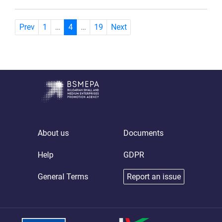
(current)
Prev
1
…
4
…
19
Next
About us
Documents
Help
GDPR
General Terms
Report an issue