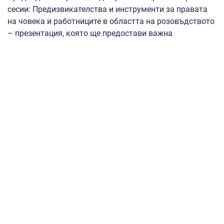
сесии: Предизвикателства и инструменти за правата
на човека и работниците в областта на розовъдството
– презентация, която ще предостави важна
информация за правните аспекти на сезонната работа
в розовия сектор в България, както и подкрепа за
розовия сектор: мерки за финансиране, възможности
за сътрудничество и одобрени селскостопански
ресурси; Проблеми на околната среда и добри
практики – устойчиво отглеждане на рози – ролята на
плановете за действие за правата на човека за
осигуряване на справедливи трудови практики,
безопасни условия на труд и етично снабдяване на
сектора за отглеждането на рози в България;
Нововъзникващи теми и сътрудничество –
биологичното разнообразие за опазване на
екосистемите, като същевременно се гарантира
устойчиво производство на българска роза,
одобрените селскостопански вложения в подкрепа на