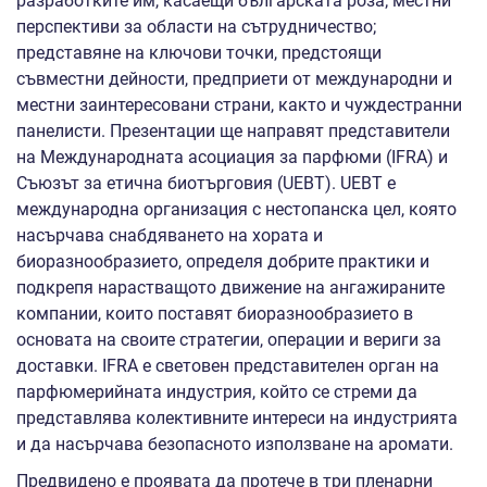
разработките им, касаещи българската роза; местни
перспективи за области на сътрудничество;
представяне на ключови точки, предстоящи
съвместни дейности, предприети от международни и
местни заинтересовани страни, както и чуждестранни
панелисти. Презентации ще направят представители
на Международната асоциация за парфюми (IFRA) и
Съюзът за етична биотърговия (UEBT). UEBT е
международна организация с нестопанска цел, която
насърчава снабдяването на хората и
биоразнообразието, определя добрите практики и
подкрепя нарастващото движение на ангажираните
компании, които поставят биоразнообразието в
основата на своите стратегии, операции и вериги за
доставки. IFRA е световен представителен орган на
парфюмерийната индустрия, който се стреми да
представлява колективните интереси на индустрията
и да насърчава безопасното използване на аромати.
Предвидено е проявата да протече в три пленарни