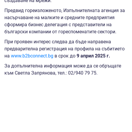
създаване на мрежи.
Предвид гореизложеното, Изпълнителната агенция за
насърчаване на малките и средните предприятия
сформира бизнес делегация с представители на
български компании от гореспоменатите сектори.
При проявен интерес следва да бъде направена
предварителна регистрация на профила на събитието
на
www.b2bconnect.bg
в срок до
9 април 2025 г.
За допълнителна информация може да се обръщате
към Светла Запрянова, тел.: 02/940 79 75.
Организацията по пътуването на бизнес делегацията,
включително съдействие при настаняване, вътрешни
трансфери и участие в бизнес форума се осъществява
от ИАНМСП, със съдействието на Администрацията на
Президента и българското посолство в Република
Полша.
Пътуването ще се осъществи с чартърен полет на