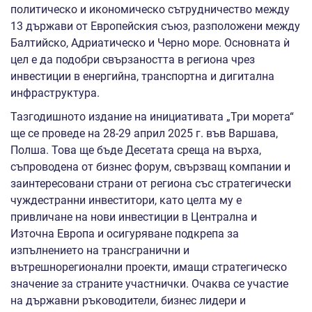
политическо и икономическо сътрудничество между
13 държави от Европейския съюз, разположени между
Балтийско, Адриатическо и Черно море. Основната ѝ
цел е да подобри свързаността в региона чрез
инвестиции в енергийна, транспортна и дигитална
инфраструктура.
Тазгодишното издание на инициативата „Три морета“
ще се проведе на 28-29 април 2025 г. във Варшава,
Полша. Това ще бъде Десетата среща на върха,
съпроводена от бизнес форум, свързващ компании и
заинтересовани страни от региона със стратегически
чуждестранни инвеститори, като целта му е
привличане на нови инвестиции в Централна и
Източна Европа и осигуряване подкрепа за
изпълнението на трансгранични и
вътрешнорегионални проекти, имащи стратегическо
значение за страните участнички. Очаква се участие
на държавни ръководители, бизнес лидери и