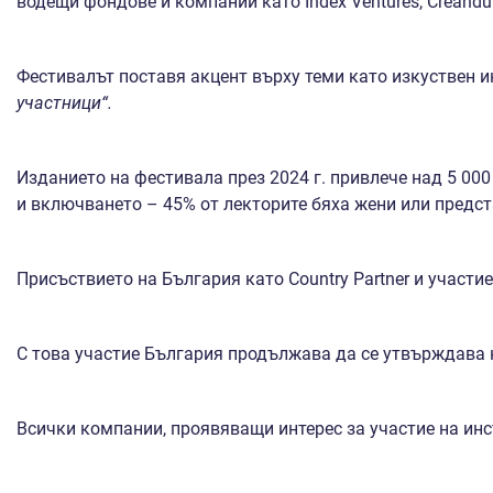
водещи фондове и компании като Index Ventures, Creandum
Фестивалът поставя акцент върху теми като изкуствен и
участници“.
Изданието на фестивала през 2024 г. привлече над 5 000
и включването – 45% от лекторите бяха жени или предс
Присъствието на България като Country Partner и участ
С това участие България продължава да се утвърждава к
Всички компании, проявяващи интерес за участие на ин