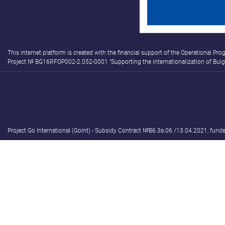
This internet platform is created with the financial support of the Operational
Project № BG16RFOP002-2.052-0001 "Supporting the internationalization of Bulgar
Project Go International (GoInt) - Subsidy Contract №B6.3а.06 /13.04.2021, fund