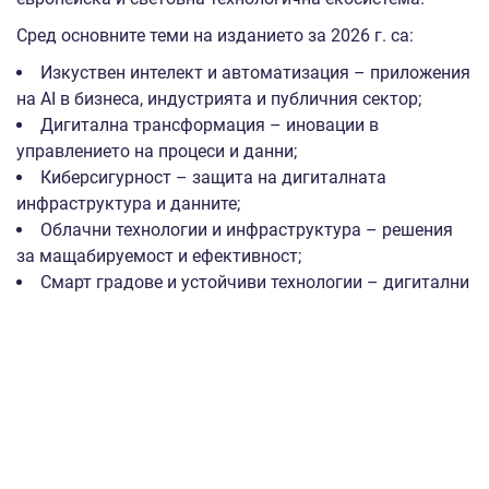
Сред основните теми на изданието за 2026 г. са:
Изкуствен интелект и автоматизация – приложения
на AI в бизнеса, индустрията и публичния сектор;
Дигитална трансформация – иновации в
управлението на процеси и данни;
Киберсигурност – защита на дигиталната
инфраструктура и данните;
Облачни технологии и инфраструктура – решения
за мащабируемост и ефективност;
Смарт градове и устойчиви технологии – дигитални
решения за градска среда и зелена трансформация;
Стартиращи компании и иновации – възможности
за развитие и достъп до финансиране.
Разходите, които ИАНМСП покрива, включват: наем на
площ, проектиране и изграждане на институционалния
щанд, оборудване и обзавеждане, медийни и/или
регистрационни такси, техническо оборудване на