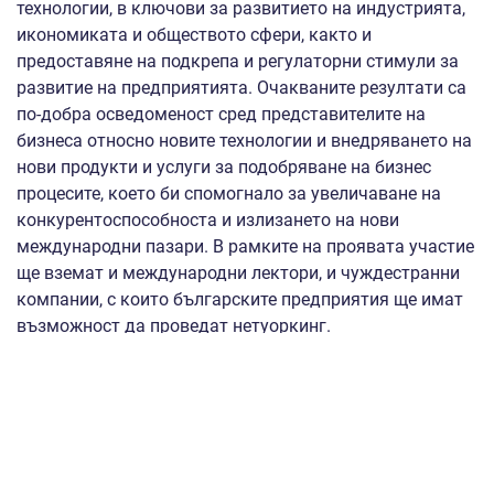
технологии, в ключови за развитието на индустрията,
икономиката и обществото сфери, както и
предоставяне на подкрепа и регулаторни стимули за
развитие на предприятията. Очакваните резултати са
по-добра осведоменост сред представителите на
бизнеса относно новите технологии и внедряването на
нови продукти и услуги за подобряване на бизнес
процесите, което би спомогнало за увеличаване на
конкурентоспособноста и излизането на нови
международни пазари. В рамките на проявата участие
ще вземат и международни лектори, и чуждестранни
компании, с които българските предприятия ще имат
възможност да проведат нетуоркинг.
Допълнителна информация може да бъде получена от
Николина Георгиева, тел. 02/940 7977 и Даяна
Иванова, тел. 02/940 7983. При проявен интерес следва
да бъде направена
регистрация в сайта до 30.11.2021
г.
и да бъде предоставен попълнен формуляр за