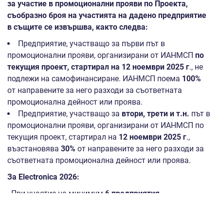
за участие в промоционални прояви по Проекта,
съобразно броя на участията на дадено предприятие
в същите се извършва, както следва:
Предприятие, участващо за първи път в
промоционални прояви, организирани от ИАНМСП
по
текущия проект, стартирал на 12 ноември 2025 г
., не
подлежи на самофинансиране. ИАНМСП поема
100%
от направените за него разходи за съответната
промоционална дейност или проява.
Предприятие, участващо за
втори, трети и т.н.
път в
промоционални прояви, организирани от ИАНМСП по
текущия проект, стартирал на
12 ноември 2025 г
.,
възстановява
30%
от направените за него разходи за
съответната промоционална дейност или проява.
За Electronica 2026:
- При участие на минимум
6 предприятия
–
съфинансиране
до 3 834,69 евро с ДДС.