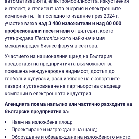
автоматизацията, електромобилността, изкуствения
интелект, интелигентната енергия и електронните
компоненти. На последното издание през 2024 г.
участие взеха
над 3 480 изложители
и
над 80 000
професионални посетители
от цял свят, което
утвърждава
Electronica
като най-значимия
международен бизнес форум в сектора.
Участието на националния щанд на България
предоставя на предприятията възможност за
повишена международна видимост, достъп до
глобални купувачи, разширяване на експортните
пазари и установяване на партньорства с водещи
компании в електронната индустрия.
Агенцията поема напълно или частично разходите на
български предприятия за:
Наем на изложбена площ;
Проектиране и изграждане на щанд;
Оборудване и обзавеждане на изложбеното място;