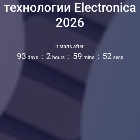
технологии Electronica
2026
It starts after:
93
:
2
:
59
:
50
days
hours
mins
secs