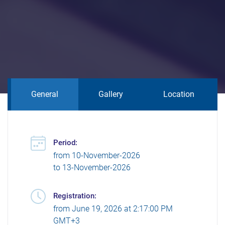
General
Gallery
Location
Period:
from
10-November-2026
to
13-November-2026
Registration:
from
June 19, 2026 at 2:17:00 PM
GMT+3