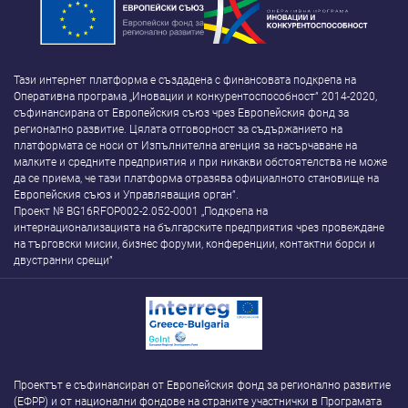
Тази интернет платформа е създадена с финансовата подкрепа на
Оперативна програма „Иновации и конкурентоспособност” 2014-2020,
съфинансирана от Европейския съюз чрез Европейския фонд за
регионално развитие. Цялата отговорност за съдържанието на
платформата се носи от Изпълнителна агенция за насърчаване на
малките и средните предприятия и при никакви обстоятелства не може
да се приема, че тази платформа отразява официалното становище на
Европейския съюз и Управляващия орган”.
Проект № BG16RFOP002-2.052-0001 „Подкрепа на
интернационализацията на българските предприятия чрез провеждане
на търговски мисии, бизнес форуми, конференции, контактни борси и
двустранни срещи”
Проектът е съфинансиран от Европейския фонд за регионално развитие
(ЕФРР) и от национални фондове на страните участнички в Програмата