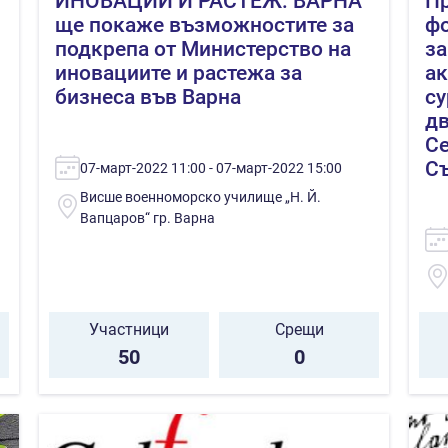
ИНОВАЦИИ И РАСТЕЖ: ВАРНА
П
ще покаже възможностите за
фо
подкрепа от Министерство на
за
иновациите и растежа за
ак
бизнеса във Варна
су
дв
Се
С
07-март-2022 11:00 - 07-март-2022 15:00
Висше военноморско училище „Н. Й.
Вапцаров“ гр. Варна
Участници
Срещи
50
0