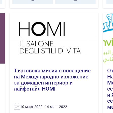
Търговска мисия с посещение
От
на Международно изложение
На
за домашен интериор и
М
лайфстайл HOMI
се
и 
се
ма
10-март-2022 - 14-март-2022