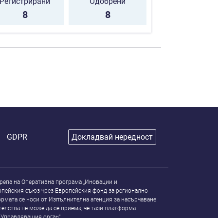
Регистрирани
Одобрени
8
8
GDPR
Докладвай нередност
репа на Оперативна програма „Иновации и
опейския съюз чрез Европейския фонд за регионално
рмата се носи от Изпълнителна агенция за насърчаване
елства не може да се приема, че тази платформа
 Управляващия орган”.