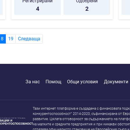
Регистрирани
Одобрени
4
2
(current)
18
19
Следваща
За нас
Помощ
Общи условия
Документи
Тази интернет платформа е създадена с финансовата подк
конкурентоспособност” 2014-2020, съфинансирана от Евр
развитие. Цялата отговорност за съдържанието на платфо
на малките и средните предприятия и при никакви обстоят
отразява официалното становище на Европейския съюз и