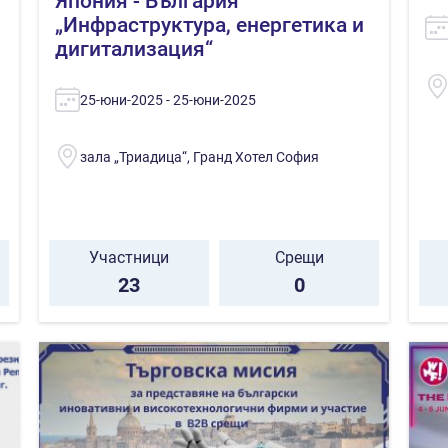
П
Япония - България
„Инфраструктура, енергетика и
дигитализация“
25-юни-2025 - 25-юни-2025
зала „Триадица“, Гранд Хотел София
Участници
Срещи
23
0