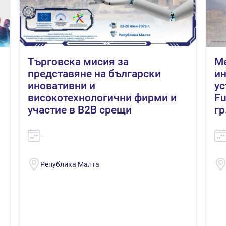
Търговска мисия за
M
представяне на български
ин
иновативни и
ус
високотехнологични фирми и
Fu
участие в B2B срещи
гр
-
Република Малта