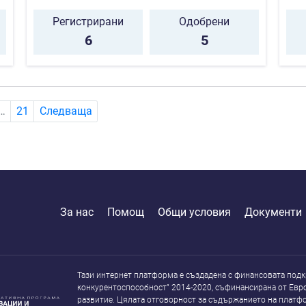
Регистрирани
Одобрени
6
5
…
21
Следваща
За нас
Помощ
Общи условия
Документи
Тази интернет платформа е създадена с финансовата подк
конкурентоспособност” 2014-2020, съфинансирана от Евр
развитие. Цялата отговорност за съдържанието на платфо