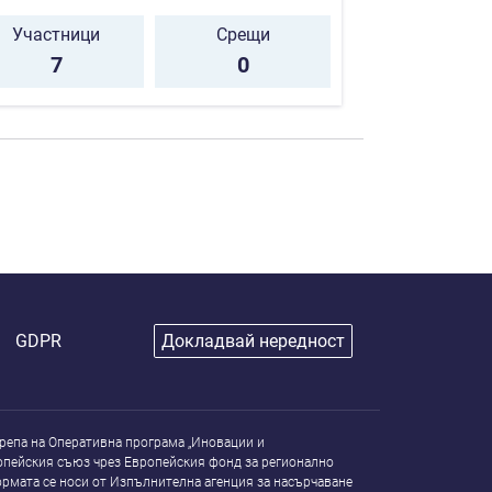
Участници
Срещи
7
0
GDPR
Докладвай нередност
репа на Оперативна програма „Иновации и
опейския съюз чрез Европейския фонд за регионално
рмата се носи от Изпълнителна агенция за насърчаване