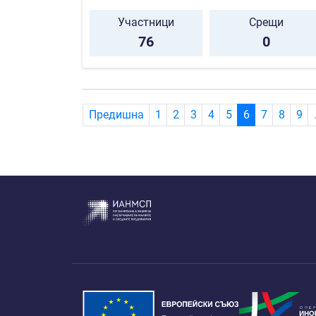
Участници
Срещи
76
0
(current)
Предишна
1
2
3
4
5
6
7
8
9