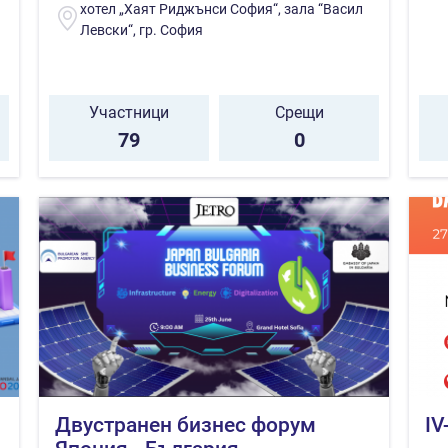
хотел „Хаят Риджънси София“, зала “Васил
Левски“, гр. София
Участници
Срещи
79
0
Двустранен бизнес форум
IV