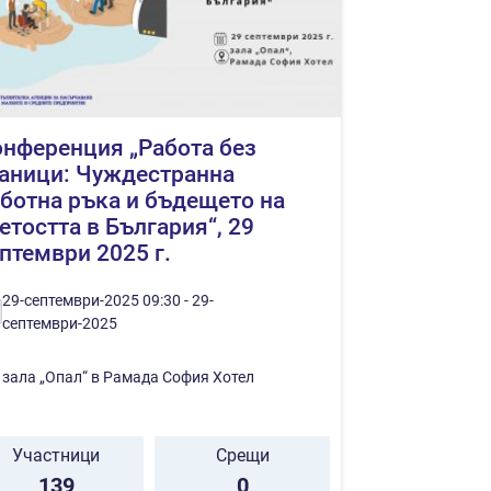
нференция „Работа без
аници: Чуждестранна
ботна ръка и бъдещето на
етостта в България“, 29
птември 2025 г.
29-септември-2025 09:30 - 29-
септември-2025
зала „Опал“ в Рамада София Хотел
Участници
Срещи
139
0