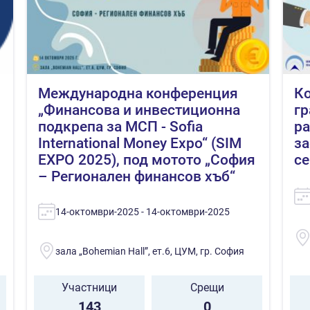
Международна конференция
Ко
„Финансова и инвестиционна
гр
подкрепа за МСП - Sofia
ра
International Money Expo“ (SIM
за
EXPO 2025), под мотото „София
се
– Регионален финансов хъб“
14-октомври-2025 - 14-октомври-2025
зала „Bohemian Hall”, ет.6, ЦУМ, гр. София
Участници
Срещи
143
0