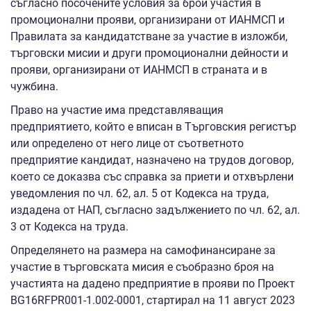
съгласно посочените условия за брой участия в
промоционални прояви, организирани от ИАНМСП и
Правилата за кандидатстване за участие в изложби,
търговски мисии и други промоционални дейности и
прояви, организирани от ИАНМСП в страната и в
чужбина.
Право на участие има представляващия
предприятието, който е вписан в Търговския регистър
или определено от него лице от съответното
предприятие кандидат, назначено на трудов договор,
което се доказва със справка за приети и отхвърлени
уведомления по чл. 62, ал. 5 от Кодекса на труда,
издадена от НАП, съгласно задължението по чл. 62, ал.
3 от Кодекса на труда.
Определянето на размера на самофинансиране за
участие в търговската мисия е съобразно броя на
участията на дадено предприятие в прояви по Проект
BG16RFPR001-1.002-0001, стартирал на 11 август 2023