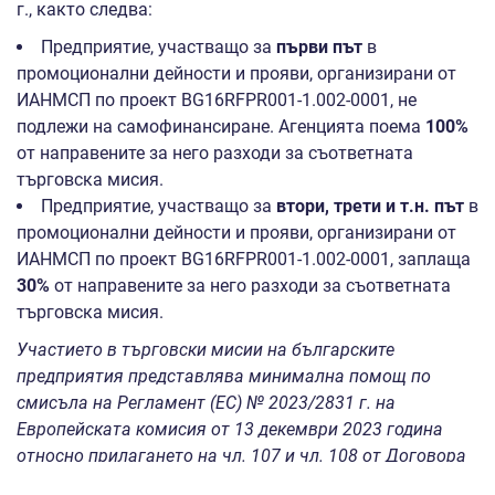
г., както следва:
Предприятие, участващо за
първи път
в
промоционални дейности и прояви, организирани от
ИАНМСП по проект BG16RFPR001-1.002-0001, не
подлежи на самофинансиране. Агенцията поема
100%
от направените за него разходи за съответната
търговска мисия.
Предприятие, участващо за
втори, трети и т.н. път
в
промоционални дейности и прояви, организирани от
ИАНМСП по проект BG16RFPR001-1.002-0001, заплаща
30%
от направените за него разходи за съответната
търговска мисия.
Участието в търговски мисии на българските
предприятия представлява минимална помощ по
смисъла на Регламент (ЕС) №
2023
/
2831
г. на
Европейската комисия от 1
3
декември 20
2
3 година
относно прилагането на чл. 107 и чл. 108 от Договора
за функционирането на Европейския съюз към