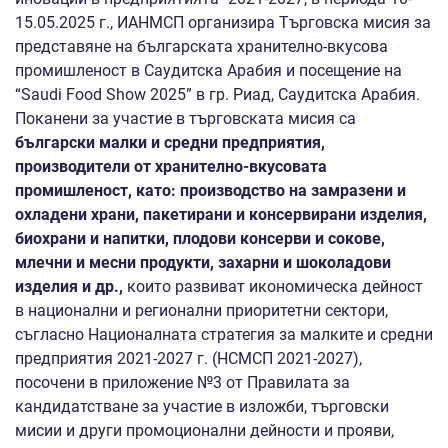
15.05.2025 г.,
ИАНМСП организира Търговска мисия за
представяне на българската хранително-вкусова
промишленост в Саудитска Арабия и посещение на
“Saudi Food Show 2025” в гр. Риад, Саудитска Арабия.
Поканени за участие в търговската мисия са
български малки и средни предприятия,
производители от хранително-вкусовата
промишленост, като: производство на замразени и
охладени храни, пакетирани и консервирани изделия,
биохрани и напитки, плодови консерви и сокове,
млечни и месни продукти, захарни и шоколадови
изделия и др.,
които развиват икономическа дейност
в национални и регионални приоритетни сектори,
съгласно Националната стратегия за малките и средни
предприятия 2021-2027 г. (НСМСП 2021-2027),
посочени в приложение №3 от Правилата за
кандидатстване за участие в изложби, търговски
мисии и други промоционални дейности и прояви,