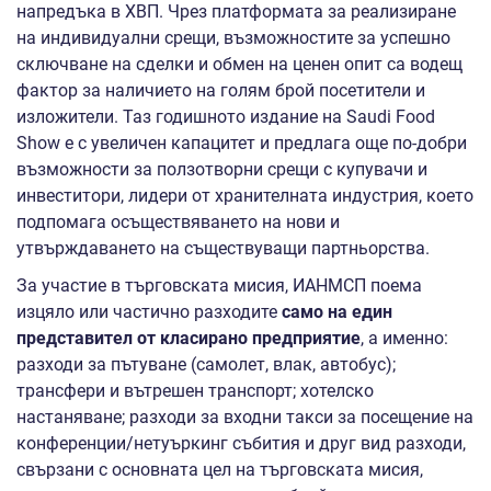
напредъка в ХВП. Чрез платформата за реализиране
на индивидуални срещи, възможностите за успешно
сключване на сделки и обмен на ценен опит са водещ
фактор за наличието на голям брой посетители и
изложители. Таз годишното издание на Saudi Food
Show е с увеличен капацитет и предлага още по-добри
възможности за ползотворни срещи с купувачи и
инвеститори, лидери от хранителната индустрия, което
подпомага осъществяването на нови и
утвърждаването на съществуващи партньорства.
За участие в търговската мисия, ИАНМСП поема
изцяло или частично разходите
само на един
представител от класирано предприятие
, а именно:
разходи за пътуване (самолет, влак, автобус);
трансфери и вътрешен транспорт; хотелско
настаняване; разходи за входни такси за посещение на
конференции/нетуъркинг събития и друг вид разходи,
свързани с основната цел на търговската мисия,