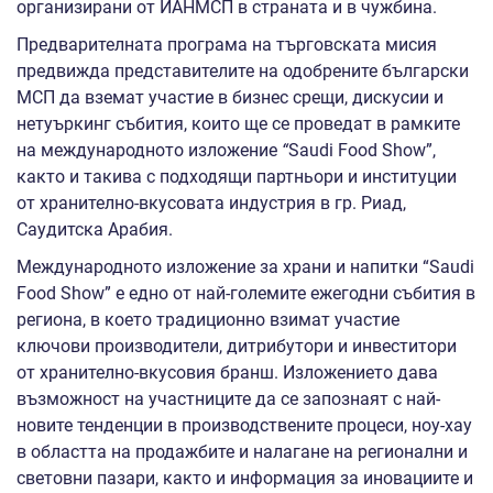
организирани от ИАНМСП в страната и в чужбина.
Предварителната програма на търговската мисия
предвижда представителите на одобрените български
МСП да вземат участие в бизнес срещи, дискусии и
нетуъркинг събития, които ще се проведат в рамките
на международното изложение
“
Saudi Food Show”,
както и такива с подходящи партньори и институции
от хранително-вкусовата индустрия в гр. Риад,
Саудитска Арабия.
Международното изложение за храни и напитки “Saudi
Food Show” е едно от най-големите ежегодни събития в
региона, в което традиционно взимат участие
ключови производители, дитрибутори и инвеститори
от хранително-вкусовия бранш. Изложението дава
възможност на участниците да се запознаят с най-
новите тенденции в производствените процеси, ноу-хау
в областта на продажбите и налагане на регионални и
световни пазари, както и информация за иновациите и